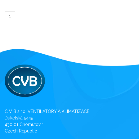
1
C V B s.r.o. VENTILÁTORY A KLIMATIZACE
Dukelská 5449
430 01 Chomutov 1
Czech Republic