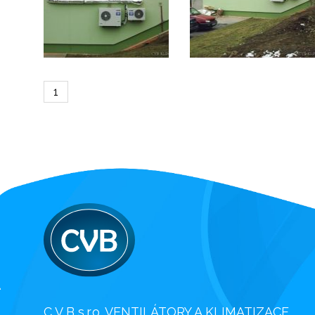
1
C V B s.r.o. VENTILÁTORY A KLIMATIZACE