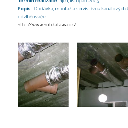
Termín realizace:
říjen, listopad 2005
Popis :
Dodávka, montáž a servis dvou kanálových k
odvlhčovače.
http://www.hotelatawa.cz/