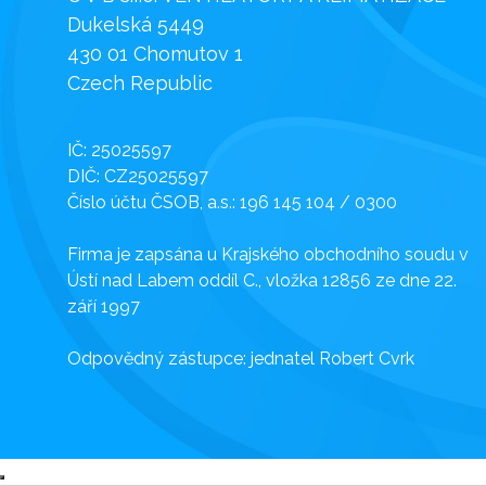
Dukelská 5449
430 01 Chomutov 1
Czech Republic
IČ: 25025597
DIČ: CZ25025597
Číslo účtu ČSOB, a.s.: 196 145 104 / 0300
Firma je zapsána u Krajského obchodního soudu v
Ústí nad Labem oddíl C., vložka 12856 ze dne 22.
září 1997
Odpovědný zástupce: jednatel Robert Cvrk