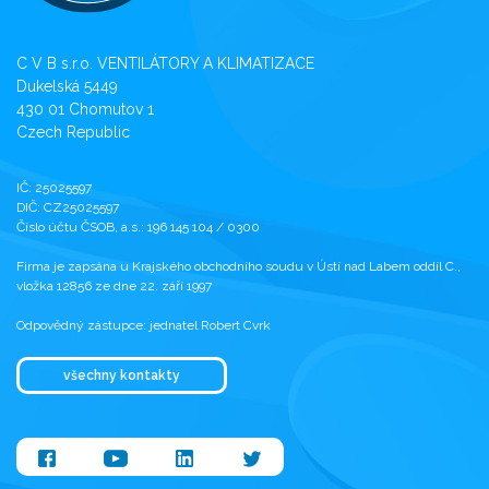
C V B s.r.o. VENTILÁTORY A KLIMATIZACE
Dukelská 5449
430 01 Chomutov 1
Czech Republic
IČ: 25025597
DIČ: CZ25025597
Číslo účtu ČSOB, a.s.: 196 145 104 / 0300
Firma je zapsána u Krajského obchodního soudu v Ústí nad Labem oddíl C.,
vložka 12856 ze dne 22. září 1997
Odpovědný zástupce: jednatel Robert Cvrk
všechny kontakty